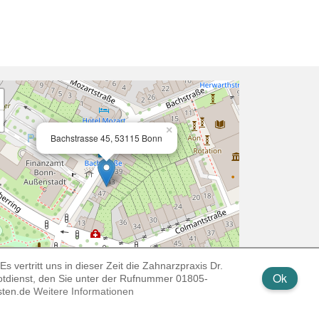
×
Bachstrasse 45, 53115 Bonn
s vertritt uns in dieser Zeit die Zahnarzpraxis Dr.
Ok
otdienst, den Sie unter der Rufnummer 01805-
Leaflet
| ©
OpenStreetMap
isten.de
Weitere Informationen