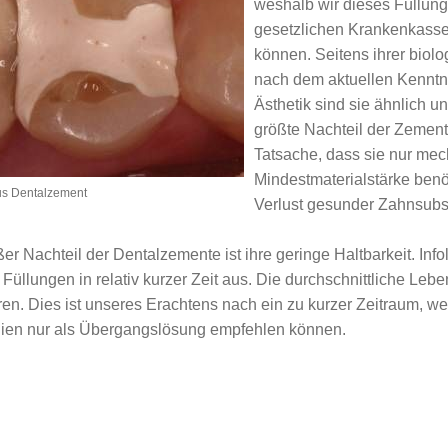
weshalb wir dieses Füllun
z / Prothetik
Zahnersatz / Prothetik
Gold-Inlays
3-D-Diagnostik
Schwangere
Möglichkeiten der Diagnost
Festsitzend
gesetzlichen Krankenkassen
können. Seitens ihrer biolo
üherkennung
Erosionen
Keramische Inlays
Prognose & Risiken
Kinder
Systematische Parodontalt
Kombiniert
Ursachen
nach dem aktuellen Kenntn
ricone
n
Zahnersatz auf Implantaten
Nachsorge
Herausnehmbar
Diagnostik
Ästhetik sind sie ähnlich 
Vor- und Nachteile von Za
Therapie
größte Nachteil der Zement
Pflege
Tatsache, dass sie nur me
Mindestmaterialstärke benö
us Dentalzement
Verlust gesunder Zahnsubs
ßer Nachteil der Dentalzemente ist ihre geringe Haltbarkeit. 
 Füllungen in relativ kurzer Zeit aus. Die durchschnittliche Lebe
ren. Dies ist unseres Erachtens nach ein zu kurzer Zeitraum, w
lien nur als Übergangslösung empfehlen können.