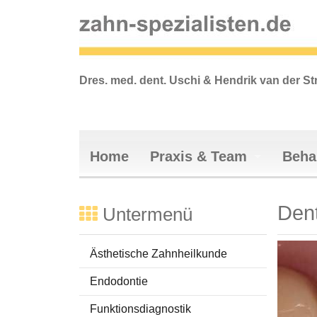
Dres. med. dent. Uschi & Hendrik van der St
Home
Praxis & Team
Beha
Vertrauen
Ästhetis
Den
Praxiskonzept
Endodont
Untermenü
Praxisräumlichkeiten
Funktion
Anfahrt
Füllungst
Ästhetische Zahnheilkunde
Sprechzeiten
Implanto
Endodontie
Team
Dr. Uschi van d
Prophyla
Funktionsdiagnostik
Dr. Hendrik van
Parodonta