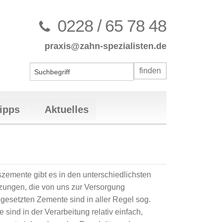
0228 / 65 78 48
praxis@zahn-spezialisten.de
ipps
Aktuelles
nten des stomatognathen Systems
emente gibt es in den unterschiedlichsten
bulären Dysfunktion (CMD)
rekt
ngen, die von uns zur Versorgung
ulären Dysfunktion (CMD)
mplantaten
all
ngesetzten Zemente sind in aller Regel sog.
herapie
gkeit
sind in der Verarbeitung relativ einfach,
ung (PZR)