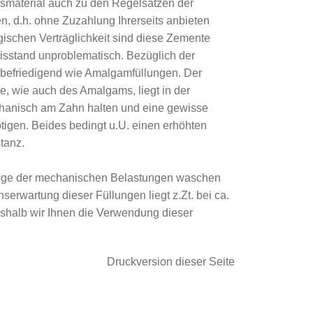
gsmaterial auch zu den Regelsätzen der
ik
, d.h. ohne Zuzahlung Ihrerseits anbieten
gischen Verträglichkeit sind diese Zemente
herapie
isstand unproblematisch. Bezüglich der
unbefriedigend wie Amalgamfüllungen. Der
hnimplantaten
e, wie auch des Amalgams, liegt in der
chanisch am Zahn halten und eine gewisse
tigen. Beides bedingt u.U. einen erhöhten
tanz.
Infolge der mechanischen Belastungen waschen
nserwartung dieser Füllungen liegt z.Zt. bei ca.
eshalb wir Ihnen die Verwendung dieser
Druckversion dieser Seite