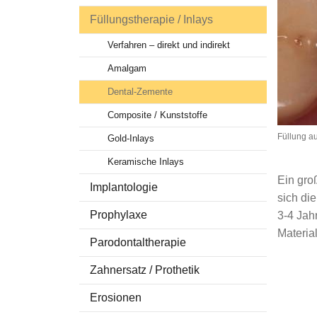
Füllungstherapie / Inlays
Stellenangebot
Zahnersat
Fr. Titman
Kariesfr
Verfahren – direkt und indirekt
Fr. Ramirez-Tar
Erosione
Amalgam
Fr. Sindi
Dental-Zemente
Fr. Al Ouafi
Composite / Kunststoffe
Füllung a
Gold-Inlays
Keramische Inlays
Ein gro
Implantologie
sich die
Prophylaxe
3-4 Jah
Materia
Parodontaltherapie
Zahnersatz / Prothetik
Erosionen