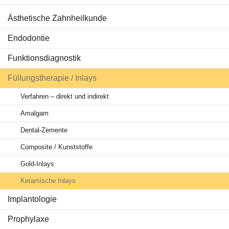
Ästhetische Zahnheilkunde
Behandlungen
Endodontie
Ratgeber Zähne
Funktionsdiagnostik
Service & Tipps
Füllungstherapie / Inlays
Aktuelles
Verfahren – direkt und indirekt
Amalgam
Dental-Zemente
Composite / Kunststoffe
Gold-Inlays
Keramische Inlays
Implantologie
Prophylaxe