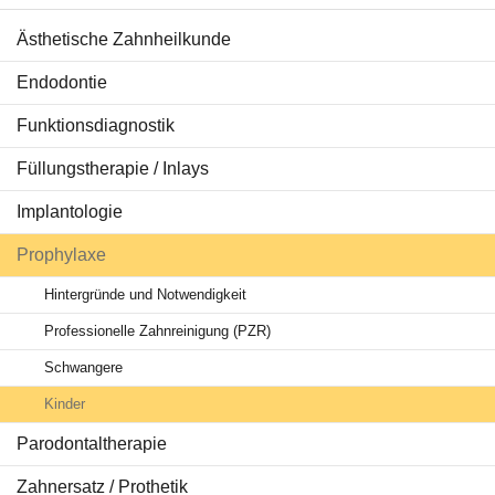
Ästhetische Zahnheilkunde
Behandlungen
Endodontie
Ratgeber Zähne
Funktionsdiagnostik
Service & Tipps
Füllungstherapie / Inlays
Aktuelles
Implantologie
Prophylaxe
Hintergründe und Notwendigkeit
Professionelle Zahnreinigung (PZR)
Schwangere
Kinder
Parodontaltherapie
Zahnersatz / Prothetik