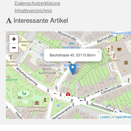
Datenschutzerklärung
Inhaltsverzeichnis
Interessante Artikel
+
−
×
Bachstrasse 45, 53115 Bonn
Leaflet
| ©
OpenStre