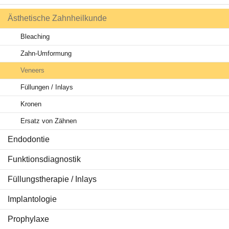
Ästhetische Zahnheilkunde
Behandlungen
Bleaching
Ratgeber Zähne
Zahn-Umformung
Service & Tipps
Veneers
Füllungen / Inlays
Aktuelles
Kronen
Ersatz von Zähnen
Endodontie
Funktionsdiagnostik
Füllungstherapie / Inlays
Implantologie
Prophylaxe