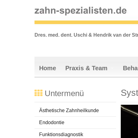
Dres. med. dent. Uschi & Hendrik van der St
Home
Praxis & Team
Beha
Vertrauen
Ästhetis
Sys
Praxiskonzept
Endodont
Untermenü
Praxisräumlichkeiten
Funktion
Anfahrt
Füllungst
Ästhetische Zahnheilkunde
Sprechzeiten
Implanto
Endodontie
Team
Dr. Uschi van d
Prophyla
Funktionsdiagnostik
Dr. Hendrik van
Parodonta