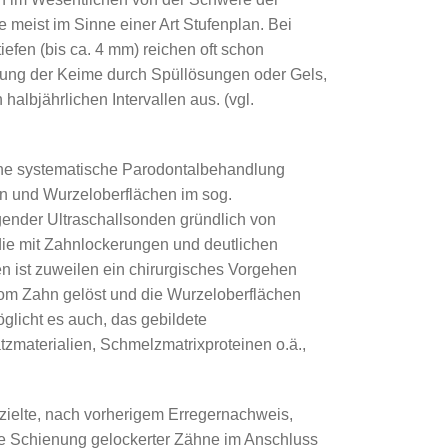
 meist im Sinne einer Art Stufenplan. Bei
ik
efen (bis ca. 4 mm) reichen oft schon
herapie
ung der Keime durch Spüllösungen oder Gels,
albjährlichen Intervallen aus. (vgl.
hnimplantaten
eine systematische Parodontalbehandlung
n und Wurzeloberflächen im sog.
ngender Ultraschallsonden gründlich von
, die mit Zahnlockerungen und deutlichen
 ist zuweilen ein chirurgisches Vorgehen
vom Zahn gelöst und die Wurzeloberflächen
glicht es auch, das gebildete
materialien, Schmelzmatrixproteinen o.ä.,
ezielte, nach vorherigem Erregernachweis,
räre Schienung gelockerter Zähne im Anschluss