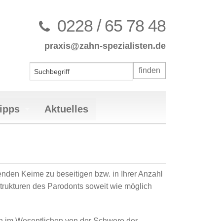
0228 / 65 78 48
praxis@zahn-spezialisten.de
ipps
Aktuelles
nten des stomatognathen Systems
henden Keime zu beseitigen bzw. in Ihrer Anzahl
bulären Dysfunktion (CMD)
rekt
trukturen des Parodonts soweit wie möglich
ulären Dysfunktion (CMD)
mplantaten
all
herapie
gkeit
ung (PZR)
en im Wesentlichen von der Schwere der