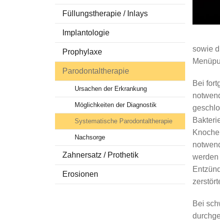
Füllungstherapie / Inlays
Stellenangebot
Zahnersat
Fr. Titman
Kariesfr
Implantologie
Fr. Ramirez-Tar
Erosione
sowie d
Prophylaxe
Fr. Sindi
Menüpun
Parodontaltherapie
Fr. Al Ouafi
Bei for
Ursachen der Erkrankung
notwend
Möglichkeiten der Diagnostik
geschlo
Bakteri
Systematische Parodontaltherapie
Knochen
Nachsorge
notwend
Zahnersatz / Prothetik
werden 
Entzünd
Erosionen
zerstör
Bei sch
durchge