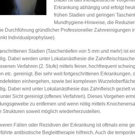
Erkrankung abhängig und erfolgt heute
z / Prothetik
Zahnersatz / Prothetik
Gold-Inlays
3-D-Diagnostik
Schwangere
Möglichkeiten der Diagnost
Festsitzend
frühen Stadien und geringen Taschenti
üherkennung
Erosionen
Keramische Inlays
Prognose & Risiken
Kinder
Systematische Parodontalt
Kombiniert
Ursachen
Mundhygiene-Hinweise, die Reduzier
ricone
n
Zahnersatz auf Implantaten
Nachsorge
Herausnehmbar
Diagnostik
ie Durchführung gründlicher Professioneller Zahnreinigungen in h
Vor- und Nachteile von Za
Therapie
kt Individualprophylaxe).
Pflege
tgeschrittenen Stadien (Taschentiefen von 5 mm und mehr) ist 
ig. Dabei werden unter Lokalanästhesie die Zahnfleischtasche
ssenen Verfahren (2. Stufe) mittels feiner, hochfrequent schwi
en etc. gereinigt. Bei sehr weit fortgeschrittenen Erkrankungen
defekten einhergehen, sowie bei komplexen Wurzeloberflächen
ig. Dabei wird unter Lokalanästhesie das Zahnfleisch gezielt 
unter Sicht gereinigt (offenes Verfahren). Dieses Vorgehen ermö
ungsgewebe zu entfernen und wenn nötig mittels Knochenersatz
te Strukturen soweit möglich wiederherzustellen.
weren Fällen oder Rezidiven der Erkrankung ist oftmals eine g
führte antibiotische Begleittherapie hilfreich. Auch die tempo