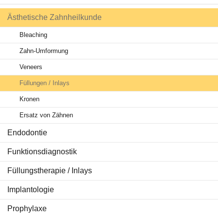
Ästhetische Zahnheilkunde
Behandlungen
Bleaching
Ratgeber Zähne
Zahn-Umformung
Service & Tipps
Veneers
Füllungen / Inlays
Aktuelles
Kronen
Ersatz von Zähnen
Endodontie
Funktionsdiagnostik
Füllungstherapie / Inlays
Implantologie
Prophylaxe