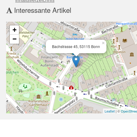
Inhaltsverzeichnis
Interessante Artikel
+
−
×
Bachstrasse 45, 53115 Bonn
Leaflet
| ©
OpenStre