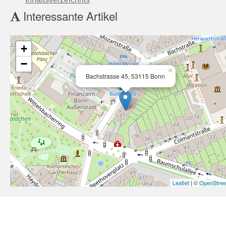
Interessante Artikel
+
−
×
Bachstrasse 45, 53115 Bonn
Leaflet
| ©
OpenStre