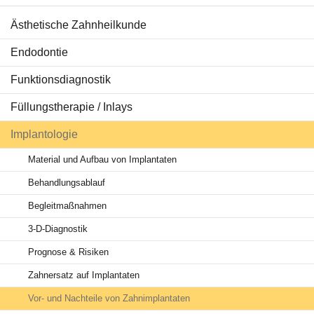
Ästhetische Zahnheilkunde
Behandlungen
Endodontie
Ratgeber Zähne
Funktionsdiagnostik
Service & Tipps
Füllungstherapie / Inlays
Aktuelles
Implantologie
Material und Aufbau von Implantaten
Behandlungsablauf
Begleitmaßnahmen
3-D-Diagnostik
Prognose & Risiken
Zahnersatz auf Implantaten
Vor- und Nachteile von Zahnimplantaten