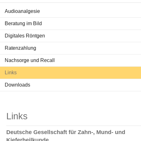
Audioanalgesie
Behandlungen
Beratung im Bild
Ratgeber Zähne
Digitales Röntgen
Service & Tipps
Ratenzahlung
Aktuelles
Nachsorge und Recall
Links
Downloads
Links
Deutsche Gesellschaft für Zahn-, Mund- und
Kieferheilkunde