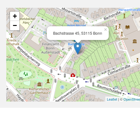
+
−
×
Bachstrasse 45, 53115 Bonn
Leaflet
| ©
OpenStre