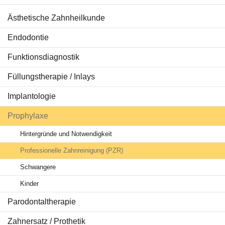
Ästhetische Zahnheilkunde
Behandlungen
Endodontie
Ratgeber Zähne
Funktionsdiagnostik
Service & Tipps
Füllungstherapie / Inlays
Aktuelles
Implantologie
Prophylaxe
Hintergründe und Notwendigkeit
Professionelle Zahnreinigung (PZR)
Schwangere
Kinder
Parodontaltherapie
Zahnersatz / Prothetik