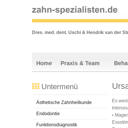
Dres. med. dent. Uschi & Hendrik van der St
Home
Praxis & Team
Beha
Vertrauen
Ästhetis
Urs
Praxiskonzept
Endodont
Untermenü
Praxisräumlichkeiten
Funktion
Es werd
Anfahrt
Füllungst
Ästhetische Zahnheilkunde
Intrinsi
Sprechzeiten
Implanto
Endodontie
• Magen
Team
Dr. Uschi van d
Prophyla
Essstör
Funktionsdiagnostik
Dr. Hendrik van
Parodonta