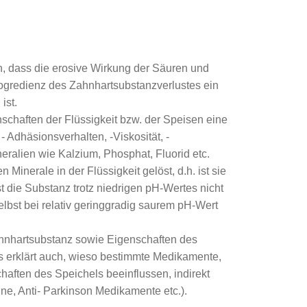
ik
herapie
en, dass die erosive Wirkung der Säuren und
hnimplantaten
gredienz des Zahnhartsubstanzverlustes ein
ist.
schaften der Flüssigkeit bzw. der Speisen eine
 - Adhäsionsverhalten, -Viskosität, -
eralien wie Kalzium, Phosphat, Fluorid etc.
 Minerale in der Flüssigkeit gelöst, d.h. ist sie
ist die Substanz trotz niedrigen pH-Wertes nicht
lbst bei relativ geringgradig saurem pH-Wert
ahnhartsubstanz sowie Eigenschaften des
Dies erklärt auch, wieso bestimmte Medikamente,
haften des Speichels beeinflussen, indirekt
ine, Anti- Parkinson Medikamente etc.).