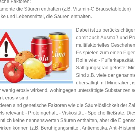
ische Faktoren:
z / Prothetik
Zahnersatz / Prothetik
Gold-Inlays
3-D-Diagnostik
Schwangere
Möglichkeiten der Diagnost
Festsitzend
amente die Säuren enthalten (z.B. Vitamin-C Brausetabletten)
nke und Lebensmittel, die Säuren enthalten.
üherkennung
Erosionen
Keramische Inlays
Prognose & Risiken
Kinder
Systematische Parodontalt
Kombiniert
Ursachen
ricone
n
Zahnersatz auf Implantaten
Nachsorge
Herausnehmbar
Diagnostik
Dabei ist zu berücksichtig
Vor- und Nachteile von Za
Therapie
damit auch Ausmaß und Pro
Pflege
multifaktorielles Geschehen 
Es spielen zum einen Eigen
Rolle wie: - Pufferkapazität,
Sättigungsgrad gelöster Min
Sind z.B. viele der genannten
übersättigt mit Mineralien, 
r wenig erosiv wirkend, wohingegen untersättigte Substanzen se
rk erosiv sind.
eren sind genetische Faktoren wie die Säurelöslichkeit der Z
s relevant: - Proteingehalt, - Viskosität, - Speichelfließrate. 
entlich keine nennenswerten Säuren enthalten, aber die Eigensc
wirken können (z.B. Beruhigungsmittel, Antiemetika, Anti-Histam