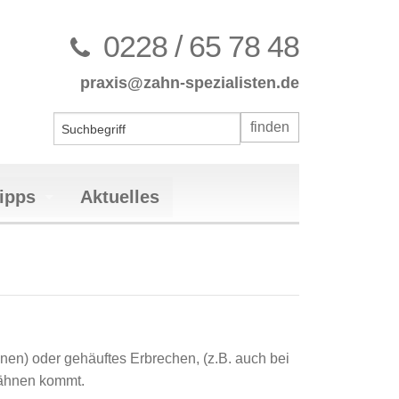
0228 / 65 78 48
praxis@zahn-spezialisten.de
ipps
Aktuelles
nten des stomatognathen Systems
bulären Dysfunktion (CMD)
rekt
ulären Dysfunktion (CMD)
mplantaten
all
en) oder gehäuftes Erbrechen, (z.B. auch bei
herapie
gkeit
Zähnen kommt.
ung (PZR)