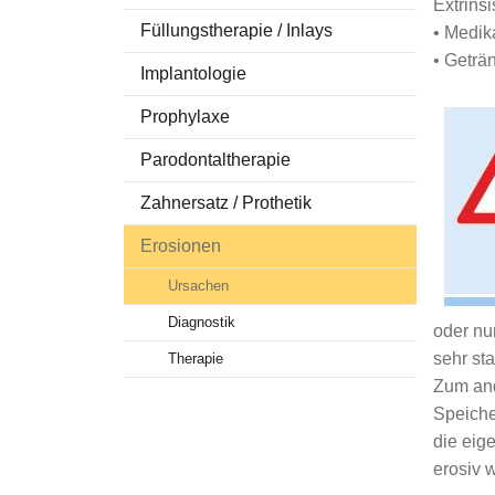
Extrins
Füllungstherapie / Inlays
Stellenangebot
Zahnersat
• Medik
• Geträ
Fr. Titman
Kariesfr
Implantologie
Fr. Ramirez-Tar
Erosione
Prophylaxe
Fr. Sindi
Parodontaltherapie
Fr. Al Ouafi
Zahnersatz / Prothetik
Erosionen
Ursachen
Diagnostik
oder nu
sehr sta
Therapie
Zum and
Speichel
die eig
erosiv 