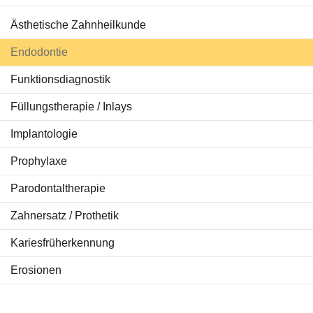
Ästhetische Zahnheilkunde
Behandlungen
Endodontie
Ratgeber Zähne
Funktionsdiagnostik
Service & Tipps
Füllungstherapie / Inlays
Aktuelles
Implantologie
Prophylaxe
Parodontaltherapie
Zahnersatz / Prothetik
Kariesfrüherkennung
Erosionen