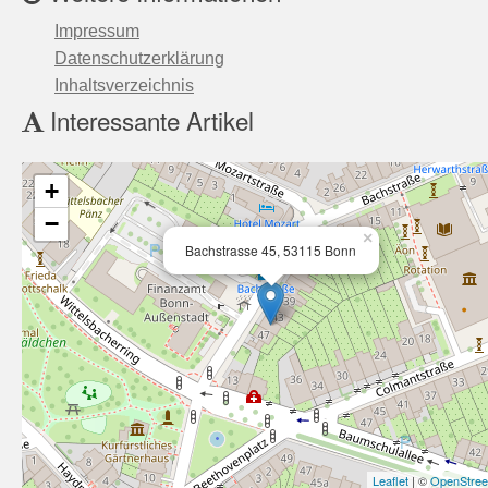
Impressum
Datenschutzerklärung
Inhaltsverzeichnis
Interessante Artikel
+
−
×
Bachstrasse 45, 53115 Bonn
Leaflet
| ©
OpenStre