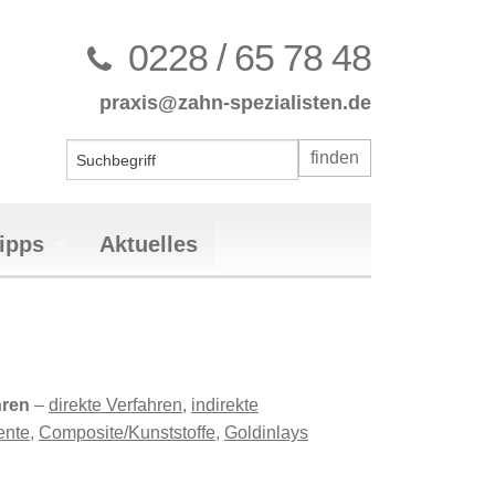
0228 / 65 78 48
praxis@zahn-spezialisten.de
ipps
Aktuelles
nten des stomatognathen Systems
bulären Dysfunktion (CMD)
rekt
hren
–
direkte Verfahren
,
indirekte
ulären Dysfunktion (CMD)
mplantaten
all
ente
,
Composite/Kunststoffe
,
Goldinlays
herapie
gkeit
ung (PZR)