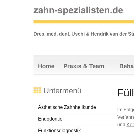
Dres. med. dent. Uschi & Hendrik van der St
Home
Praxis & Team
Beha
Vertrauen
Ästhetis
Praxiskonzept
Endodont
Untermenü
Fül
Praxisräumlichkeiten
Funktion
Anfahrt
Füllungst
Ästhetische Zahnheilkunde
Im Folg
Sprechzeiten
Implanto
Verfahr
Endodontie
Team
Dr. Uschi van d
Prophyla
und
Ker
Funktionsdiagnostik
Dr. Hendrik van
Parodonta