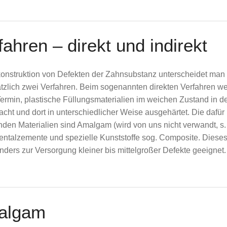
z / Prothetik
Zahnersatz / Prothetik
Gold-Inlays
3-D-Diagnostik
Schwangere
Möglichkeiten der Diagnost
Festsitzend
üherkennung
Erosionen
Keramische Inlays
Prognose & Risiken
Kinder
Systematische Parodontalt
Kombiniert
Ursachen
fahren – direkt und indirekt
ricone
n
Zahnersatz auf Implantaten
Nachsorge
Herausnehmbar
Diagnostik
Vor- und Nachteile von Za
Therapie
onstruktion von Defekten der Zahnsubstanz unterscheidet man
Pflege
tzlich zwei Verfahren. Beim sogenannten direkten Verfahren we
ermin, plastische Füllungsmaterialien im weichen Zustand in 
acht und dort in unterschiedlicher Weise ausgehärtet. Die dafür
en Materialien sind Amalgam (wird von uns nicht verwandt, s.
Dentalzemente und spezielle Kunststoffe sog. Composite. Diese
onders zur Versorgung kleiner bis mittelgroßer Defekte geeignet.
algam