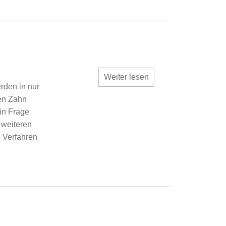
ik
herapie
hnimplantaten
Weiter lesen
rden in nur
den Zahn
 in Frage
 weiteren
s Verfahren