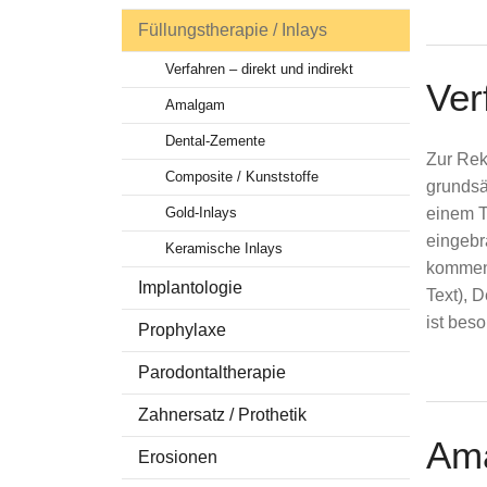
Füllungstherapie / Inlays
Stellenangebot
Zahnersat
Fr. Titman
Kariesfr
Verfahren – direkt und indirekt
Ver
Fr. Ramirez-Tar
Erosione
Amalgam
Fr. Sindi
Dental-Zemente
Zur Rek
Fr. Al Ouafi
Composite / Kunststoffe
grundsä
Gold-Inlays
einem T
eingebr
Keramische Inlays
kommend
Implantologie
Text), 
ist bes
Prophylaxe
Parodontaltherapie
Zahnersatz / Prothetik
Am
Erosionen